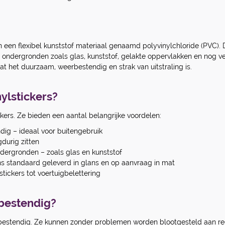
n een flexibel kunststof materiaal genaamd polyvinylchloride (PVC). De
e ondergronden zoals glas, kunststof, gelakte oppervlakken en nog ve
t het duurzaam, weerbestendig en strak van uitstraling is.
ylstickers?
ickers. Ze bieden een aantal belangrijke voordelen:
ig – ideaal voor buitengebruik
gdurig zitten
dergronden – zoals glas en kunststof
 ons standaard geleverd in glans en op aanvraag in mat
stickers tot voertuigbelettering
rbestendig?
terbestendig. Ze kunnen zonder problemen worden blootgesteld aan r