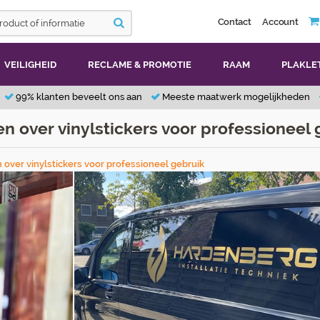
Contact
Account
VEILIGHEID
RECLAME & PROMOTIE
RAAM
PLAKLE
99% klanten beveelt ons aan
Meeste maatwerk mogelijkheden
en over vinylstickers voor professioneel 
 over vinylstickers voor professioneel gebruik