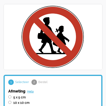
1
Selecteer
2
Bestel
Afmeting
Help
5 x 5 cm
10 x 10 cm