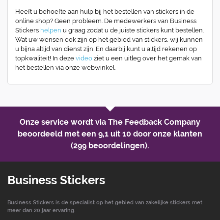
Heeft u behoefte aan hulp bij het bestellen van stickers in de
online shop? Geen probleem. De medewerkers van Business
Stickers
helpen
u graag zodat u de juiste stickers kunt bestellen.
Wat uw wensen ook zijn op het gebied van stickers, wij kunnen
u bijna altijd van dienst zijn. En daarbij kunt u altijd rekenen op
topkwaliteit! In deze
video
ziet u een uitleg over het gemak van
het bestellen via onze webwinkel.
Onze service wordt via The Feedback Company
beoordeeld met een
9,1 uit 10
door onze klanten
(299 beoordelingen).
Business Stickers
Business Stickers is de specialist op het gebied van zakelijke stickers met
meer dan 20 jaar ervaring.