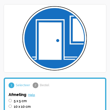
1
Selecteer
2
Bestel
Afmeting
Help
5 x 5 cm
10 x 10 cm