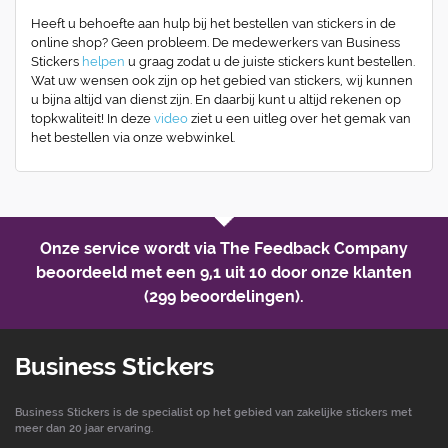
Heeft u behoefte aan hulp bij het bestellen van stickers in de
online shop? Geen probleem. De medewerkers van Business
Stickers
helpen
u graag zodat u de juiste stickers kunt bestellen.
Wat uw wensen ook zijn op het gebied van stickers, wij kunnen
u bijna altijd van dienst zijn. En daarbij kunt u altijd rekenen op
topkwaliteit! In deze
video
ziet u een uitleg over het gemak van
het bestellen via onze webwinkel.
Onze service wordt via The Feedback Company
beoordeeld met een
9,1 uit 10
door onze klanten
(299 beoordelingen).
Business Stickers
Business Stickers is de specialist op het gebied van zakelijke stickers met
meer dan 20 jaar ervaring.