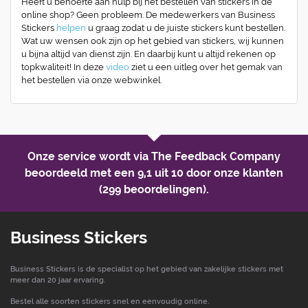
Heeft u behoefte aan hulp bij het bestellen van stickers in de
online shop? Geen probleem. De medewerkers van Business
Stickers
helpen
u graag zodat u de juiste stickers kunt bestellen.
Wat uw wensen ook zijn op het gebied van stickers, wij kunnen
u bijna altijd van dienst zijn. En daarbij kunt u altijd rekenen op
topkwaliteit! In deze
video
ziet u een uitleg over het gemak van
het bestellen via onze webwinkel.
Onze service wordt via The Feedback Company
beoordeeld met een
9,1 uit 10
door onze klanten
(299 beoordelingen).
Business Stickers
Business Stickers is de specialist op het gebied van zakelijke stickers met
meer dan 20 jaar ervaring.
Bestel alle soorten stickers snel en eenvoudig online.