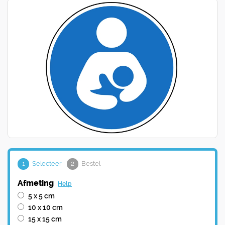
1
Selecteer
2
Bestel
Afmeting
Help
5 x 5 cm
10 x 10 cm
15 x 15 cm