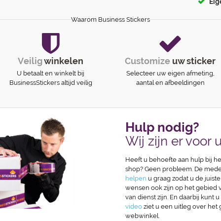
Eig
Waarom Business Stickers
Veilig
winkelen
Customize
uw sticker
U betaalt en winkelt bij
Selecteer uw eigen afmeting,
BusinessStickers altijd veilig
aantal en afbeeldingen
Hulp nodig?
Wij zijn er voor u
Heeft u behoefte aan hulp bij he
shop? Geen probleem. De medew
helpen
u graag zodat u de juiste
wensen ook zijn op het gebied va
van dienst zijn. En daarbij kunt u
video
ziet u een uitleg over het
webwinkel.