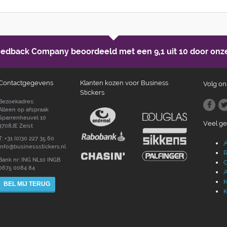
Feedback Company beoordeeld met een
9,1 uit 10
door onze
Contactgegevens
Klanten kozen voor Business
Volg on
Stickers
Bezoekadres:
Alleen op afspraak
Sparrenheuvel 10
Veel g
3708JE Zeist
T: +31 (0)30 227 35 60
A
info@businessstickers.nl
R
Bank nr: ING NL10 INGB
G
0675 0084 84
A
K
BEL MIJ TERUG
K