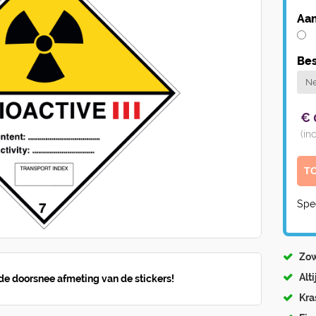
Aan
Bes
€
(in
Spe
Zow
Alt
 de doorsnee afmeting van de stickers!
Kra