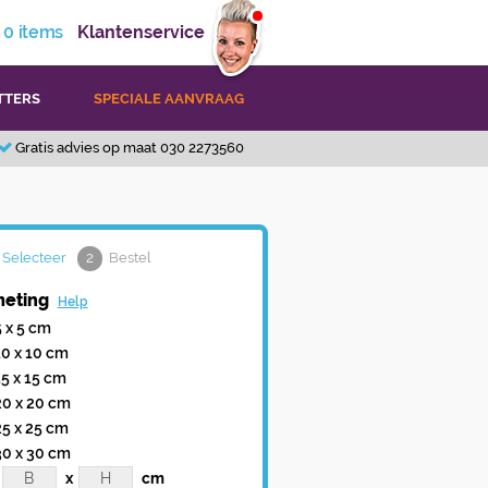
0
items
Klantenservice
TTERS
SPECIALE AANVRAAG
Gratis advies op maat 030 2273560
Selecteer
2
Bestel
eting
Help
5 x 5 cm
10 x 10 cm
15 x 15 cm
20 x 20 cm
25 x 25 cm
30 x 30 cm
x
cm