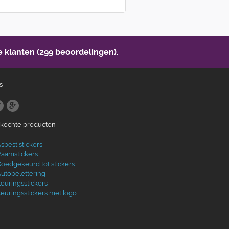
 klanten (299 beoordelingen).
s
ekochte producten
sbest stickers
aamstickers
oedgekeurd tot stickers
utobelettering
euringsstickers
euringsstickers met logo