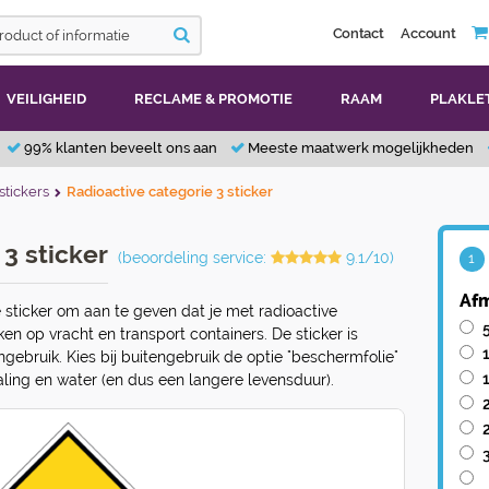
Contact
Account
VEILIGHEID
RECLAME & PROMOTIE
RAAM
PLAKLE
99% klanten beveelt ons aan
Meeste maatwerk mogelijkheden
stickers
Radioactive categorie 3 sticker
3 sticker
(beoordeling service:
9.1/10)
1
Afm
 sticker om aan te geven dat je met radioactive
en op vracht en transport containers. De sticker is
ngebruik. Kies bij buitengebruik de optie "beschermfolie"
ling en water (en dus een langere levensduur).