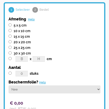
1
Selecteer
2
Bestel
Afmeting
Help
5 x 5 cm
10 x 10 cm
15 x 15 cm
20 x 20 cm
25 x 25 cm
30 x 30 cm
x
cm
Aantal
stuks
Beschermfolie?
Help
€
0,00
(incl. BTW:
0,00
)