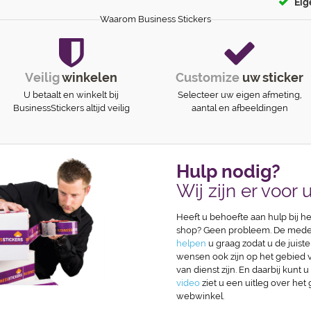
Eig
Waarom Business Stickers
Veilig
winkelen
Customize
uw sticker
U betaalt en winkelt bij
Selecteer uw eigen afmeting,
BusinessStickers altijd veilig
aantal en afbeeldingen
Hulp nodig?
Wij zijn er voor u
Heeft u behoefte aan hulp bij he
shop? Geen probleem. De medew
helpen
u graag zodat u de juiste
wensen ook zijn op het gebied va
van dienst zijn. En daarbij kunt u
video
ziet u een uitleg over het
webwinkel.