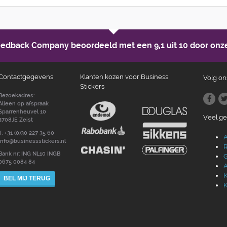
Feedback Company beoordeeld met een
9,1 uit 10
door onze
Contactgegevens
Klanten kozen voor Business
Volg on
Stickers
Bezoekadres:
Alleen op afspraak
Sparrenheuvel 10
Veel g
3708JE Zeist
T: +31 (0)30 227 35 60
A
info@businessstickers.nl
R
Bank nr: ING NL10 INGB
G
0675 0084 84
A
K
BEL MIJ TERUG
K