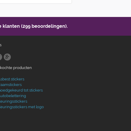
 klanten (299 beoordelingen).
s
ekochte producten
sbest stickers
aamstickers
oedgekeurd tot stickers
utobelettering
euringsstickers
euringsstickers met logo