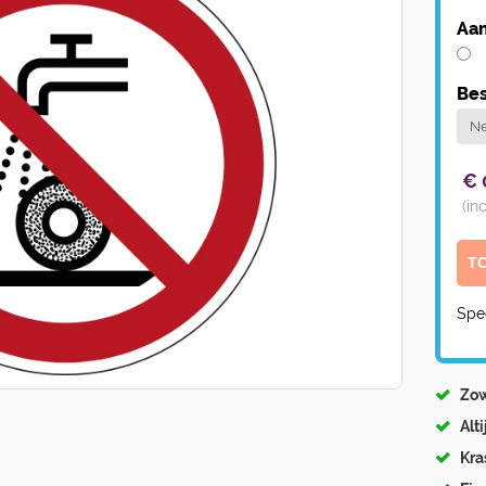
Aan
Bes
€
(in
Spe
Zow
Alt
Kra