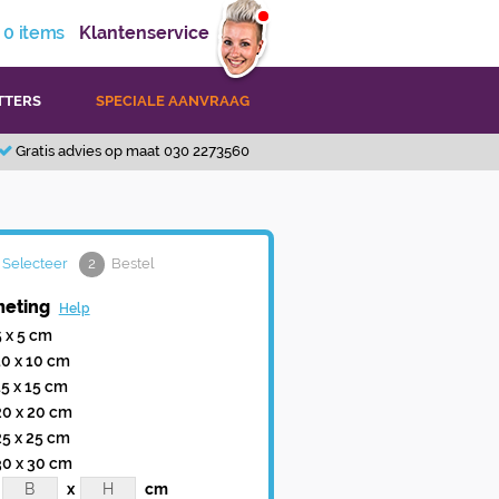
0
items
Klantenservice
TTERS
SPECIALE AANVRAAG
Gratis advies op maat 030 2273560
Selecteer
2
Bestel
eting
Help
5 x 5 cm
10 x 10 cm
15 x 15 cm
20 x 20 cm
25 x 25 cm
30 x 30 cm
x
cm