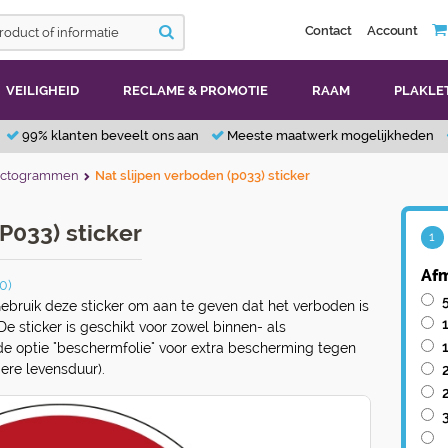
Contact
Account
VEILIGHEID
RECLAME & PROMOTIE
RAAM
PLAKLE
99% klanten beveelt ons aan
Meeste maatwerk mogelijkheden
ictogrammen
Nat slijpen verboden (p033) sticker
P033) sticker
1
Afm
0)
ebruik deze sticker om aan te geven dat het verboden is
 De sticker is geschikt voor zowel binnen- als
 de optie "beschermfolie" voor extra bescherming tegen
ere levensduur).