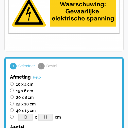
1
Selecteer
2
Bestel
Afmeting
Help
10 x 4 cm
15 x 6 cm
20 x 8 cm
25 x 10 cm
40 x 15 cm
x
cm
Aantal