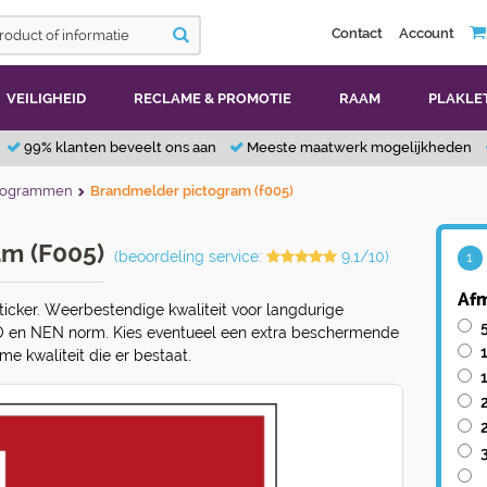
Contact
Account
VEILIGHEID
RECLAME & PROMOTIE
RAAM
PLAKLE
99% klanten beveelt ons aan
Meeste maatwerk mogelijkheden
ctogrammen
Brandmelder pictogram (f005)
m (F005)
(beoordeling service:
9.1/10)
1
Afm
icker. Weerbestendige kwaliteit voor langdurige
O en NEN norm. Kies eventueel een extra beschermende
e kwaliteit die er bestaat.