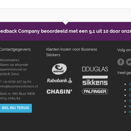
Feedback Company beoordeeld met een
9,1 uit 10
door onze
Contactgegevens
Klanten kozen voor Business
Volg on
Stickers
Bezoekadres:
Alleen op afspraak
Sparrenheuvel 10
Veel g
3708JE Zeist
T: +31 (0)30 227 35 60
A
info@businessstickers.nl
R
Bank nr: ING NL10 INGB
G
0675 0084 84
A
K
BEL MIJ TERUG
K