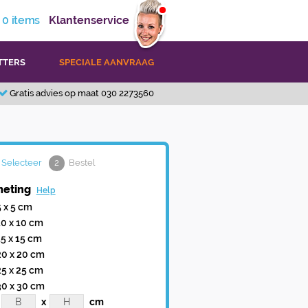
0
items
Klantenservice
TTERS
SPECIALE AANVRAAG
Gratis advies op maat 030 2273560
Selecteer
2
Bestel
eting
Help
5 x 5 cm
10 x 10 cm
15 x 15 cm
20 x 20 cm
25 x 25 cm
30 x 30 cm
x
cm