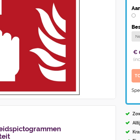
Aan
Bes
€
(in
Spe
Zow
Alt
heidspictogrammen
Kra
eit