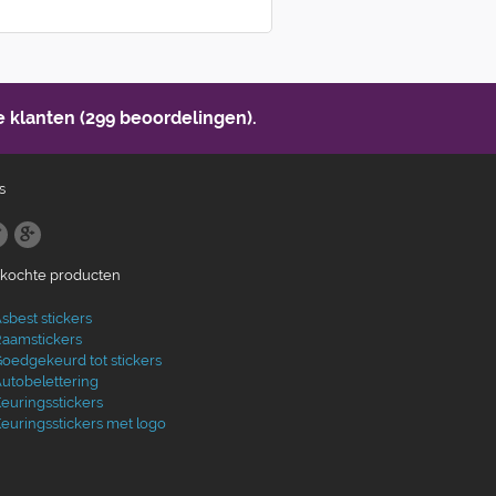
 klanten (299 beoordelingen).
s
ekochte producten
sbest stickers
aamstickers
oedgekeurd tot stickers
utobelettering
euringsstickers
euringsstickers met logo