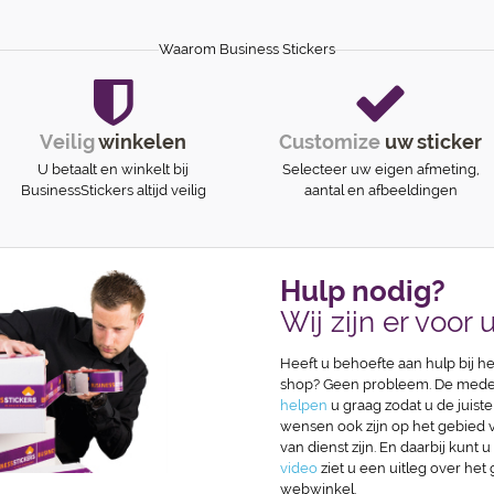
Waarom Business Stickers
Veilig
winkelen
Customize
uw sticker
U betaalt en winkelt bij
Selecteer uw eigen afmeting,
BusinessStickers altijd veilig
aantal en afbeeldingen
Hulp nodig?
Wij zijn er voor u
Heeft u behoefte aan hulp bij he
shop? Geen probleem. De medew
helpen
u graag zodat u de juiste
wensen ook zijn op het gebied va
van dienst zijn. En daarbij kunt u
video
ziet u een uitleg over het
webwinkel.