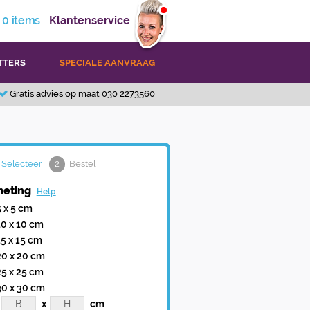
0
items
Klantenservice
TTERS
SPECIALE AANVRAAG
Gratis advies op maat 030 2273560
Selecteer
2
Bestel
eting
Help
5 x 5 cm
10 x 10 cm
15 x 15 cm
20 x 20 cm
25 x 25 cm
30 x 30 cm
x
cm