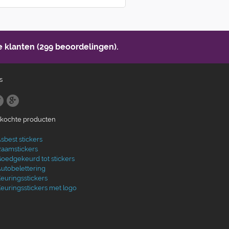
 klanten (299 beoordelingen).
s
ekochte producten
sbest stickers
aamstickers
oedgekeurd tot stickers
utobelettering
euringsstickers
euringsstickers met logo