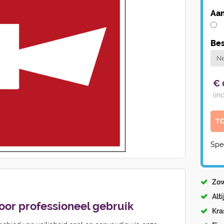
Aan
Bes
€
(in
Spe
Zow
Alt
voor professioneel gebruik
Kra