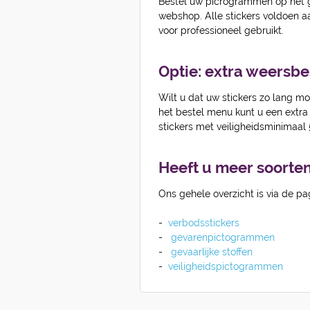
Bestel uw picrogrammen op het g
webshop. Alle stickers voldoen a
voor professioneel gebruikt.
Optie: extra weersb
Wilt u dat uw stickers zo lang mo
het bestel menu kunt u een extr
stickers met veiligheidsminimaal 5
Heeft u meer soorte
Ons gehele overzicht is via de pa
-
verbodsstickers
-
gevarenp
ictogrammen
-
gevaarlijke stoffen
-
veiligheidspictogrammen