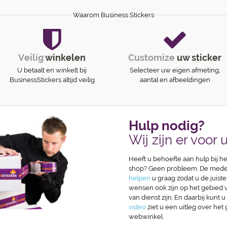
Waarom Business Stickers
Veilig
winkelen
Customize
uw sticker
U betaalt en winkelt bij
Selecteer uw eigen afmeting,
BusinessStickers altijd veilig
aantal en afbeeldingen
Hulp nodig?
Wij zijn er voor u
Heeft u behoefte aan hulp bij he
shop? Geen probleem. De medew
helpen
u graag zodat u de juiste
wensen ook zijn op het gebied va
van dienst zijn. En daarbij kunt u
video
ziet u een uitleg over het
webwinkel.