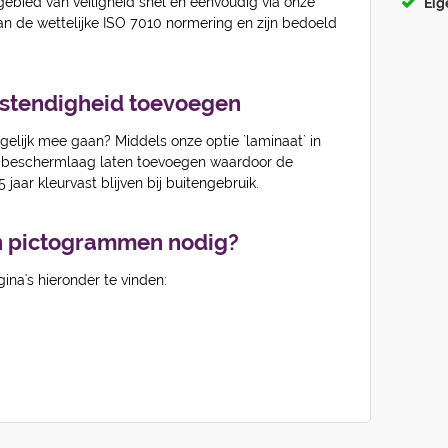
ebied van veiligheid snel en eenvoudig via onze
Eig
an de wettelijke ISO 7010 normering en zijn bedoeld
estendigheid toevoegen
gelijk mee gaan? Middels onze optie `laminaat` in
a beschermlaag laten toevoegen waardoor de
 jaar kleurvast blijven bij buitengebruik.
n pictogrammen nodig?
gina's hieronder te vinden: