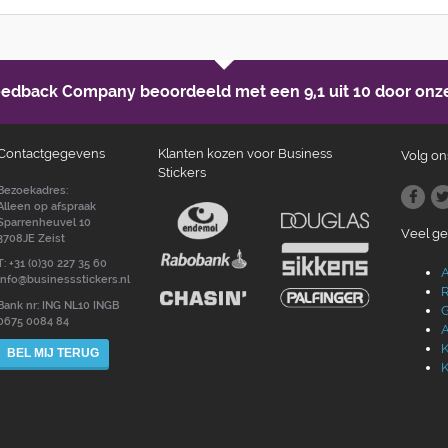
Feedback Company beoordeeld met een
9,1 uit 10
door onze
Contactgegevens
Klanten kozen voor Business
Volg on
Stickers
Bezoekadres:
Alleen op afspraak
Sparrenheuvel 10
Veel g
3708JE Zeist
T: +31 (0)30 227 35 60
A
info@businessstickers.nl
R
Bank nr: ING NL10 INGB
G
0675 0084 84
A
K
BEL MIJ TERUG
K