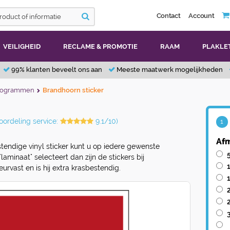
Contact
Account
VEILIGHEID
RECLAME & PROMOTIE
RAAM
PLAKLE
99% klanten beveelt ons aan
Meeste maatwerk mogelijkheden
ctogrammen
Brandhoorn sticker
oordeling service:
9.1/10)
1
Afm
endige vinyl sticker kunt u op iedere gewenste
laminaat" selecteert dan zijn de stickers bij
eurvast en is hij extra krasbestendig.