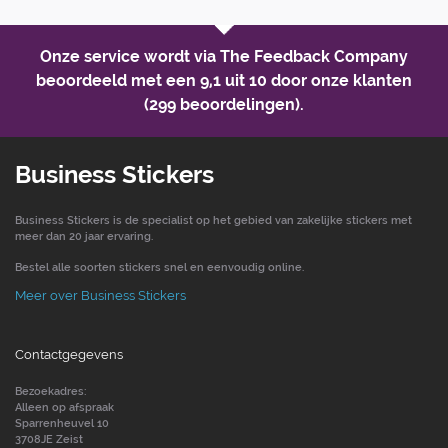
Onze service wordt via The Feedback Company
beoordeeld met een
9,1 uit 10
door onze klanten
(299 beoordelingen).
Business Stickers
Business Stickers is de specialist op het gebied van zakelijke stickers met
meer dan 20 jaar ervaring.
Bestel alle soorten stickers snel en eenvoudig online.
Meer over Business Stickers
Contactgegevens
Bezoekadres:
Alleen op afspraak
Sparrenheuvel 10
3708JE Zeist