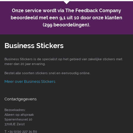
Onze service wordt via The Feedback Company
beoordeeld met een
9,1 uit 10
door onze klanten
(299 beoordelingen).
Business Stickers
Business Stickers is de specialist op het gebied van zakelijke stickers met
meer dan 20 jaar ervaring.
Bestel alle soorten stickers snel en eenvoudig online.
Meer over Business Stickers
Contactgegevens
Bezoekadres:
Alleen op afspraak
Sparrenheuvel 10
3708JE Zeist
T: +31 (0)30 227 35 60