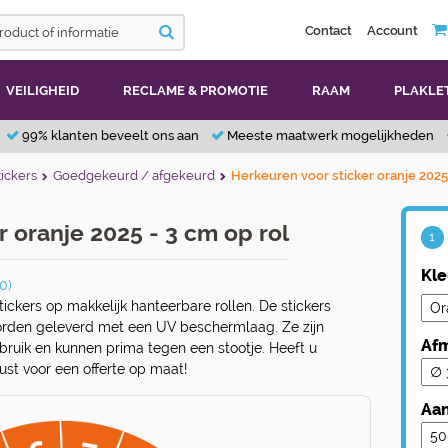
Contact
Account
VEILIGHEID
RECLAME & PROMOTIE
RAAM
PLAKLE
99% klanten beveelt ons aan
Meeste maatwerk mogelijkheden
ickers
Goedgekeurd / afgekeurd
Herkeuren voor sticker oranje 2025 
 oranje 2025 - 3 cm op rol
1
Kle
0)
tickers op makkelijk hanteerbare rollen. De stickers
rden geleverd met een UV beschermlaag. Ze zijn
Afm
ruik en kunnen prima tegen een stootje. Heeft u
ust voor een offerte op maat!
Aan