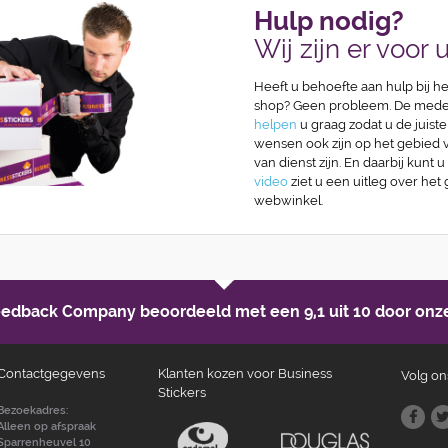
Hulp nodig?
Wij zijn er voor u
Heeft u behoefte aan hulp bij he
shop? Geen probleem. De medew
helpen
u graag zodat u de juiste
wensen ook zijn op het gebied va
van dienst zijn. En daarbij kunt u
video
ziet u een uitleg over het
webwinkel.
Feedback Company beoordeeld met een
9,1 uit 10
door onze
Contactgegevens
Klanten kozen voor Business
Volg on
Stickers
Bezoekadres:
Alleen op afspraak
Sparrenheuvel 10