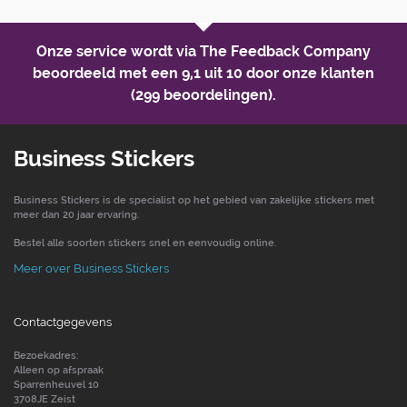
Onze service wordt via The Feedback Company
beoordeeld met een
9,1 uit 10
door onze klanten
(299 beoordelingen).
Business Stickers
Business Stickers is de specialist op het gebied van zakelijke stickers met
meer dan 20 jaar ervaring.
Bestel alle soorten stickers snel en eenvoudig online.
Meer over Business Stickers
Contactgegevens
Bezoekadres:
Alleen op afspraak
Sparrenheuvel 10
3708JE Zeist