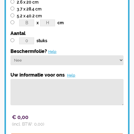
2.6 x 20 cm
3.7 x 28.4 cm
5.2 x 40.2 cm
x
cm
Aantal
stuks
Beschermfolie?
Help
Uw informatie voor ons
Help
€
0,00
(incl. BTW:
0,00
)