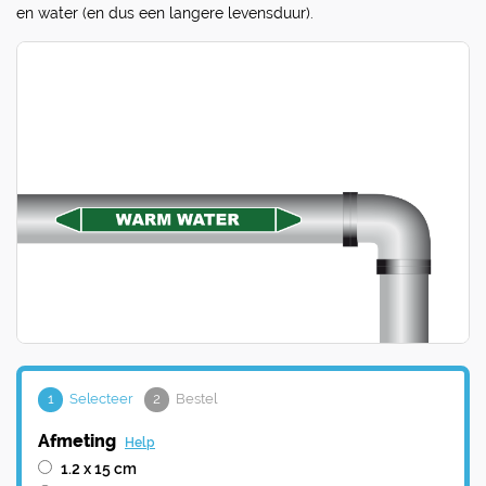
en water (en dus een langere levensduur).
1
Selecteer
2
Bestel
Afmeting
Help
1.2 x 15 cm