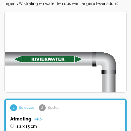
tegen UV straling en water (en dus een langere levensduur).
1
Selecteer
2
Bestel
Afmeting
Help
1.2 x 15 cm