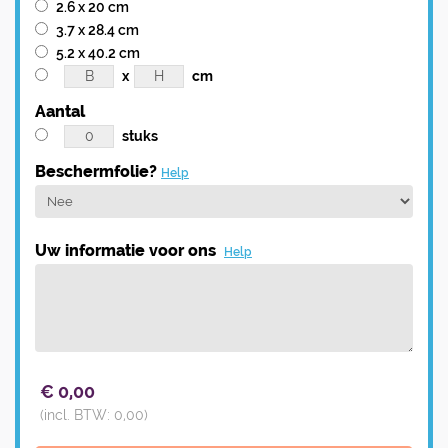
2.6 x 20 cm
3.7 x 28.4 cm
5.2 x 40.2 cm
x
cm
Aantal
stuks
Beschermfolie?
Help
Uw informatie voor ons
Help
€
0,00
(incl. BTW:
0,00
)