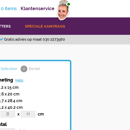
0
items
Klantenservice
TTERS
SPECIALE AANVRAAG
Gratis advies op maat 030 2273560
Selecteer
2
Bestel
eting
Help
1.2 x 15 cm
2.6 x 20 cm
3.7 x 28.4 cm
5.2 x 40.2 cm
x
cm
tal