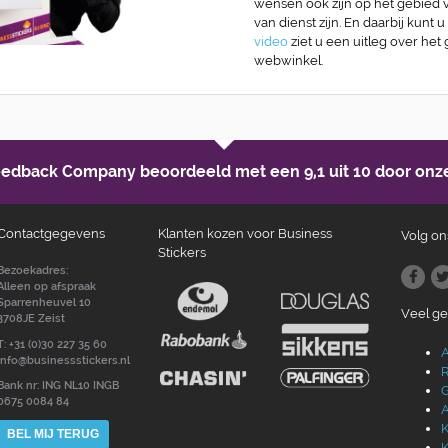
wensen ook zijn op het gebied va
van dienst zijn. En daarbij kunt u
video
ziet u een uitleg over het
webwinkel.
Feedback Company beoordeeld met een
9,1 uit 10
door onze
Contactgegevens
Klanten kozen voor Business
Volg on
Stickers
Bezoekadres:
Alleen op afspraak
Sparrenheuvel 10
Veel g
3708JE Zeist
T: +31 (0)30 227 35 60
A
info@businessstickers.nl
R
Bank nr: ING NL10 INGB
G
0675 0084 84
A
K
BEL MIJ TERUG
K