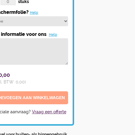
stuks
chermfolie?
Help
informatie voor ons
Help
0,00
cl. BTW:
0,00
)
ciale aanvraag?
Vraag een offerte
el voor buiten- als binnengebruik