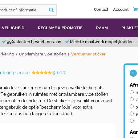
Contact
Account
VEILIGHEID
RECLAME & PROMOTIE
RAAM
PLAKLE
99% klanten beveelt ons aan
Meeste maatwerk mogelijkheden
rkering
Ontvlambare vloeistoffen
Verdunner sticker
rdeling service:
9.1/10)
1
Afm
ruik deze sticker om aan te geven welke leiding als
e gebruiken in ruimtes met ontvlambare vloeistoffen
rium of in de industrie. De sticker is geschikt voor zowel
itengebruik de optie "beschermfolie" voor extra
er (en dus een langere levensduur).
Aan