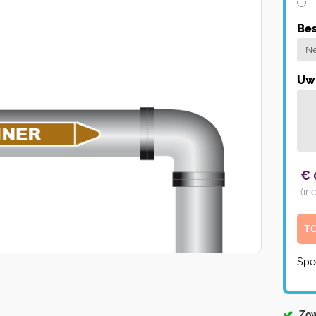
Bes
Uw 
€
(in
Spe
Zow