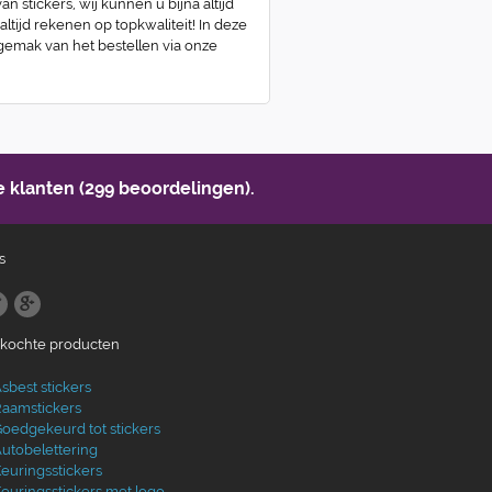
n stickers, wij kunnen u bijna altijd
 altijd rekenen op topkwaliteit! In deze
 gemak van het bestellen via onze
 klanten (299 beoordelingen).
s
ekochte producten
sbest stickers
aamstickers
oedgekeurd tot stickers
utobelettering
euringsstickers
euringsstickers met logo