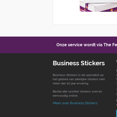
Onze service wordt via The 
Business Stickers
Business Stickers is de specialist op
het gebied van zakelijke stickers met
meer dan 20 jaar ervaring.
Bestel alle soorten stickers snel en
eenvoudig online.
Meer over Business Stickers