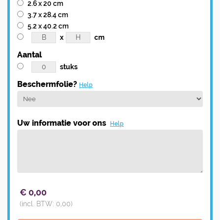
2.6 x 20 cm
3.7 x 28.4 cm
5.2 x 40.2 cm
x
cm
Aantal
stuks
Beschermfolie?
Help
Uw informatie voor ons
Help
€
0,00
(incl. BTW:
0,00
)