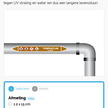
tegen UV straling en water (en dus een langere levensduur).
1
Selecteer
2
Bestel
Afmeting
Help
1.2 x 15 cm