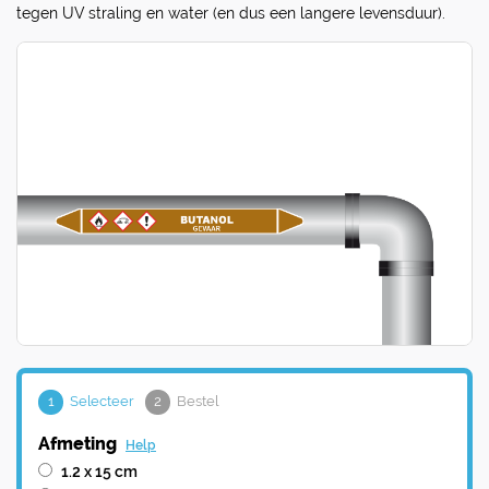
tegen UV straling en water (en dus een langere levensduur).
1
Selecteer
2
Bestel
Afmeting
Help
1.2 x 15 cm