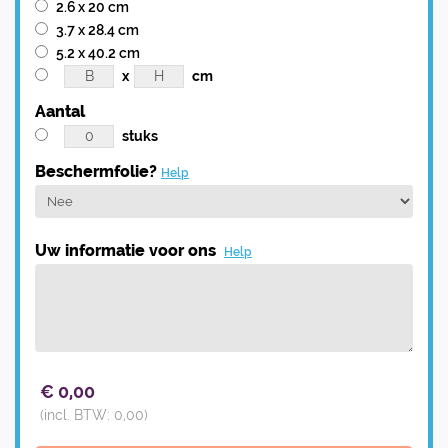
2.6 x 20 cm
3.7 x 28.4 cm
5.2 x 40.2 cm
x
cm
Aantal
stuks
Beschermfolie?
Help
Uw informatie voor ons
Help
€
0,00
(incl. BTW:
0,00
)