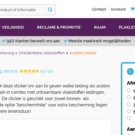
Contact
Account
VEILIGHEID
RECLAME & PROMOTIE
RAAM
PLAKLE
99% klanten beveelt ons aan
Meeste maatwerk mogelijkheden
rkering
Ontvlambare vloeistoffen
Aceton sticker
g service:
9.1/10)
1
Afm
k deze sticker om aan te geven welke leiding als aceton
 in ruimtes met ontvlambare vloeistoffen leidingen,
 De sticker is geschikt voor zowel binnen- als
 de optie "beschermfolie" voor extra bescherming tegen
ere levensduur).
Aan