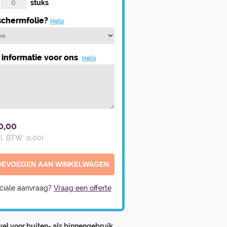
stuks
chermfolie?
Help
informatie voor ons
Help
0,00
cl. BTW:
0,00
)
ciale aanvraag?
Vraag een offerte
el voor buiten- als binnengebruik