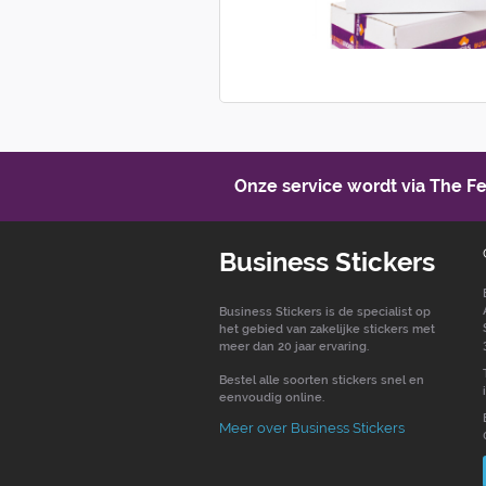
Onze service wordt via The 
Business Stickers
Business Stickers is de specialist op
het gebied van zakelijke stickers met
meer dan 20 jaar ervaring.
Bestel alle soorten stickers snel en
eenvoudig online.
Meer over Business Stickers