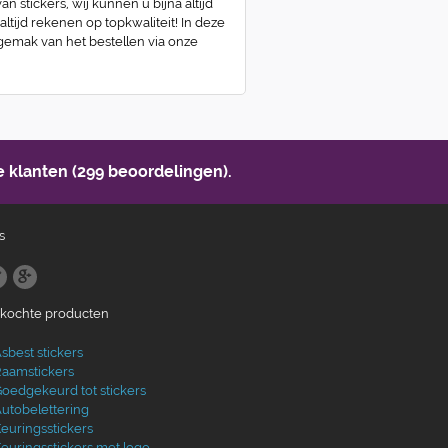
n stickers, wij kunnen u bijna altijd
 altijd rekenen op topkwaliteit! In deze
 gemak van het bestellen via onze
 klanten (299 beoordelingen).
s
ekochte producten
sbest stickers
aamstickers
oedgekeurd tot stickers
utobelettering
euringsstickers
euringsstickers met logo