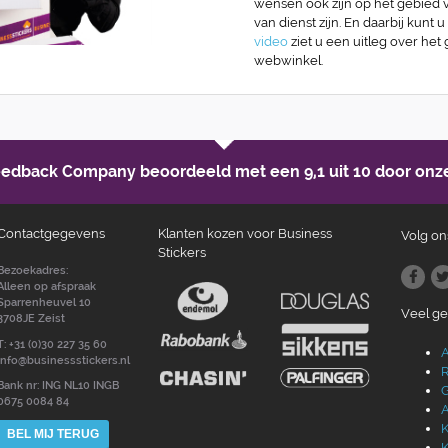
wensen ook zijn op het gebied va
van dienst zijn. En daarbij kunt u
video
ziet u een uitleg over het
webwinkel.
Feedback Company beoordeeld met een
9,1 uit 10
door onze
Contactgegevens
Klanten kozen voor Business
Volg on
Stickers
Bezoekadres:
Alleen op afspraak
Sparrenheuvel 10
Veel g
3708JE Zeist
T: +31 (0)30 227 35 60
A
info@businessstickers.nl
R
Bank nr: ING NL10 INGB
G
0675 0084 84
A
K
BEL MIJ TERUG
K