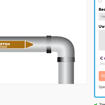
Bes
Uw 
€
(in
Spe
Zow