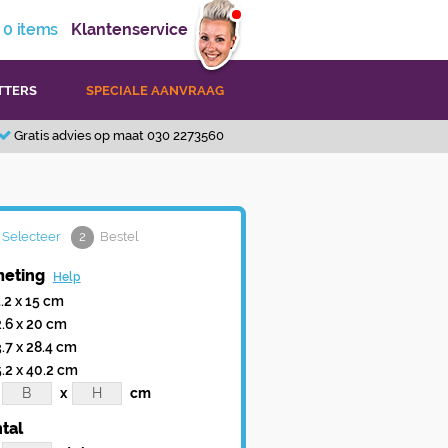
0
items
Klantenservice
TTERS
SPECIALE AANVRAAG
Gratis advies op maat 030 2273560
Selecteer
2
Bestel
eting
Help
1.2 x 15 cm
2.6 x 20 cm
3.7 x 28.4 cm
5.2 x 40.2 cm
x
cm
tal