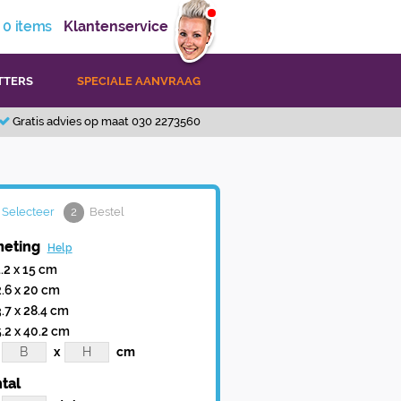
0
items
Klantenservice
TTERS
SPECIALE AANVRAAG
Gratis advies op maat 030 2273560
Selecteer
2
Bestel
eting
Help
1.2 x 15 cm
2.6 x 20 cm
3.7 x 28.4 cm
5.2 x 40.2 cm
x
cm
tal