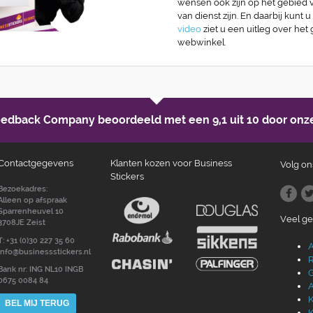
wensen ook zijn op het gebied va
van dienst zijn. En daarbij kunt u
video
ziet u een uitleg over het
webwinkel.
Feedback Company beoordeeld met een
9,1 uit 10
door onze
Contactgegevens
Klanten kozen voor Business
Volg on
Stickers
Bezoekadres:
Alleen op afspraak
Sparrenheuvel 10
Veel g
3708JE Zeist
T: +31 (0)30 227 35 60
A
info@businessstickers.nl
R
Bank nr: ING NL10 INGB
G
0675 0084 84
A
K
BEL MIJ TERUG
K