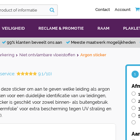
Contact
Account
VEILIGHEID
RECLAME & PROMOTIE
RAAM
PLAKLE
99% klanten beveelt ons aan
Meeste maatwerk mogelijkheden
rkering
Niet ontvlambare vloeistoffen
Argon sticker
service:
9.1/10)
1
Afm
 deze sticker om aan te geven welke leiding als argon
 voor een duidelijke identificatie van uw leidingen,
ticker is geschikt voor zowel binnen- als buitengebruik.
hermfolie" voor extra bescherming tegen UV straling en
).
Aan