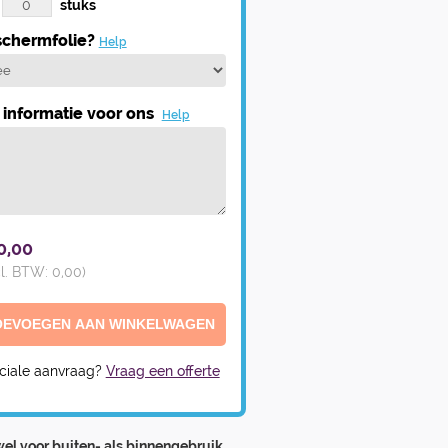
stuks
chermfolie?
Help
informatie voor ons
Help
0,00
cl. BTW:
0,00
)
ciale aanvraag?
Vraag een offerte
el voor buiten- als binnengebruik