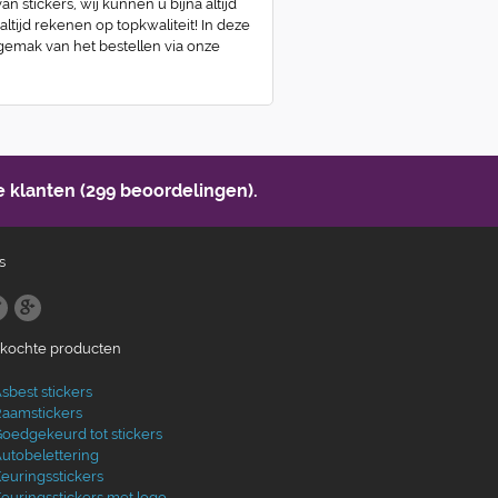
n stickers, wij kunnen u bijna altijd
 altijd rekenen op topkwaliteit! In deze
 gemak van het bestellen via onze
 klanten (299 beoordelingen).
s
ekochte producten
sbest stickers
aamstickers
oedgekeurd tot stickers
utobelettering
euringsstickers
euringsstickers met logo