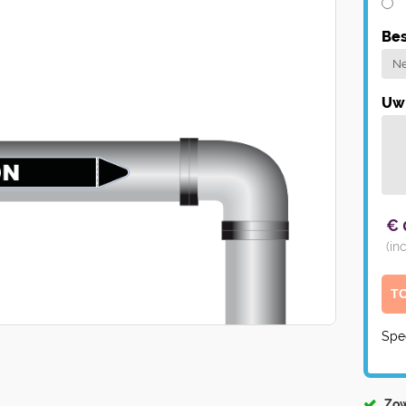
Bes
Uw 
€
(in
Spe
Zow