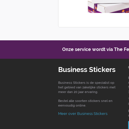
Onze service wordt via The 
Business Stickers
Business Stickers is de specialist op
het gebied van zakelijke stickers met
meer dan 20 jaar ervaring.
Bestel alle soorten stickers snel en
eenvoudig online.
Meer over Business Stickers