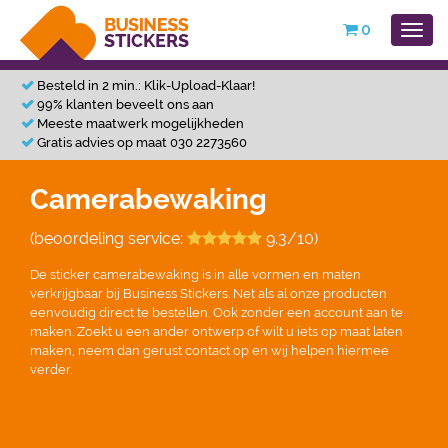
0
Besteld in 2 min.: Klik-Upload-Klaar!
99% klanten beveelt ons aan
Meeste maatwerk mogelijkheden
Gratis advies op maat 030 2273560
Camerabewaking
(beoordeling service:
9.3/10)
De sticker camerabewaking is in alle vormen en maten
verkrijgbaar bij Business Stickers. Net als al onze producten
eenvoudig direct te bestellen. Ook zonder een account aan te
maken. Zoekt u een ander ontwerp of wilt u iets op maat laten
maken, neem dan gerust contact op en wij helpen hiermee
verder.