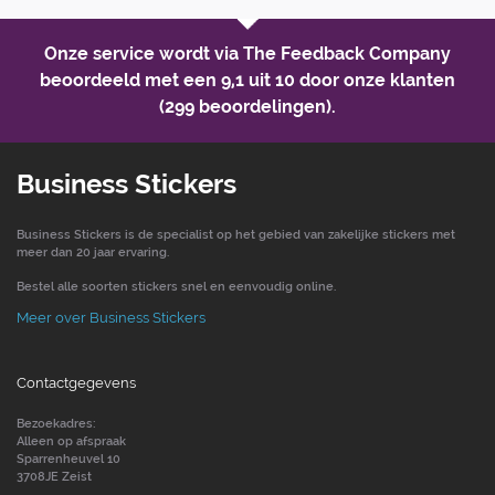
Onze service wordt via The Feedback Company
beoordeeld met een
9,1 uit 10
door onze klanten
(299 beoordelingen).
Business Stickers
Business Stickers is de specialist op het gebied van zakelijke stickers met
meer dan 20 jaar ervaring.
Bestel alle soorten stickers snel en eenvoudig online.
Meer over Business Stickers
Contactgegevens
Bezoekadres:
Alleen op afspraak
Sparrenheuvel 10
3708JE Zeist