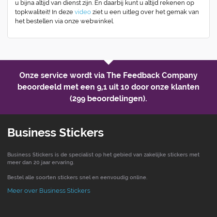
u bijna altijd van dienst zijn. En daarbij kunt u altijd rekenen op
topkwaliteit! In deze
video
ziet u een uitleg over het gemak van
het bestellen via onze webwinkel.
Onze service wordt via The Feedback Company
beoordeeld met een
9,1 uit 10
door onze klanten
(299 beoordelingen).
Business Stickers
Business Stickers is de specialist op het gebied van zakelijke stickers met
meer dan 20 jaar ervaring.
Bestel alle soorten stickers snel en eenvoudig online.
Meer over Business Stickers