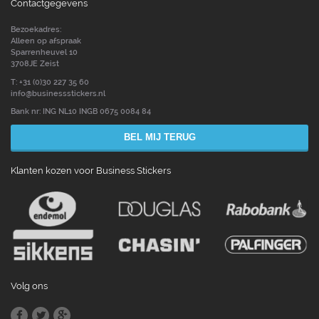
Contactgegevens
Bezoekadres:
Alleen op afspraak
Sparrenheuvel 10
3708JE Zeist
T: +31 (0)30 227 35 60
info@businessstickers.nl
Bank nr: ING NL10 INGB 0675 0084 84
BEL MIJ TERUG
Klanten kozen voor Business Stickers
Volg ons