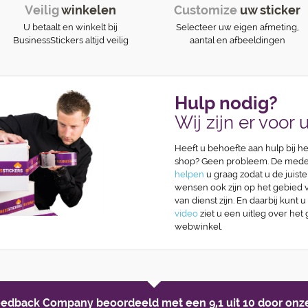
Veilig
winkelen
Customize
uw sticker
U betaalt en winkelt bij
Selecteer uw eigen afmeting,
BusinessStickers altijd veilig
aantal en afbeeldingen
Hulp nodig?
Wij zijn er voor u
Heeft u behoefte aan hulp bij he
shop? Geen probleem. De medew
helpen
u graag zodat u de juiste
wensen ook zijn op het gebied va
van dienst zijn. En daarbij kunt u
video
ziet u een uitleg over het
webwinkel.
Feedback Company beoordeeld met een
9,1 uit 10
door onze