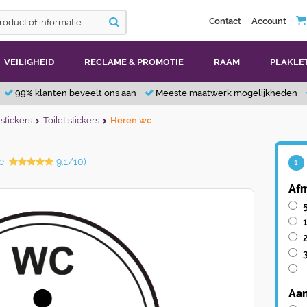
Contact
Account
VEILIGHEID
RECLAME & PROMOTIE
RAAM
PLAKLE
99% klanten beveelt ons aan
Meeste maatwerk mogelijkheden
stickers
Toilet stickers
Heren wc
e:
9.1/10)
1
Afm
Aan