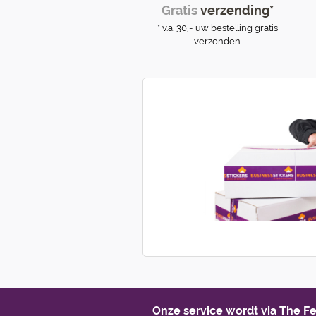
Gratis
verzending*
* v.a. 30,- uw bestelling gratis
verzonden
Onze service wordt via The 