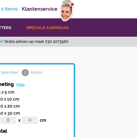
0
items
Klantenservice
TTERS
SPECIALE AANVRAAG
Gratis advies op maat 030 2273560
Selecteer
2
Bestel
eting
Help
5 x 5 cm
10 x 10 cm
20 x 20 cm
30 x 30 cm
x
cm
tal