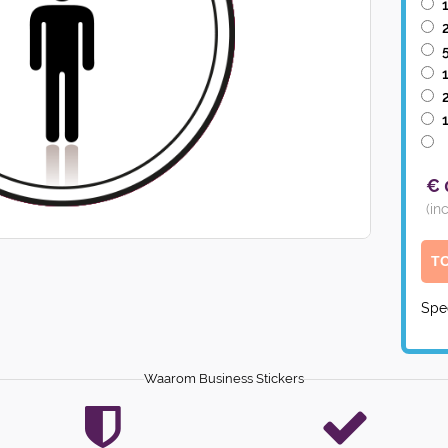
€
(in
Spe
Waarom Business Stickers