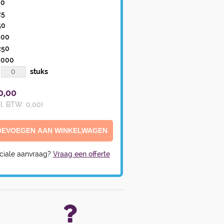
10
25
50
100
250
1000
stuks
0,00
cl. BTW:
0,00
)
ciale aanvraag?
Vraag een offerte