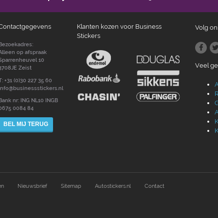
Contactgegevens
Klanten kozen voor Business
Volg on
Stickers
Bezoekadres:
Alleen op afspraak
Sparrenheuvel 10
Veel g
3708JE Zeist
T: +31 (0)30 227 35 60
A
info@businessstickers.nl
R
Bank nr: ING NL10 INGB
G
0675 0084 84
A
K
BEL MIJ TERUG
K
en
Nieuwsbrief
Sitemap
Autostickers.nl
Contact