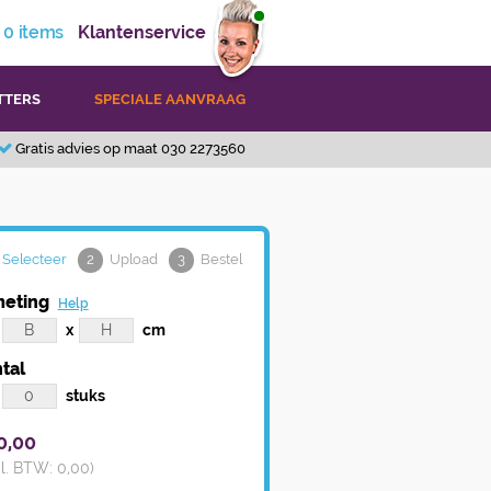
0
items
Klantenservice
TTERS
SPECIALE AANVRAAG
Gratis advies op maat 030 2273560
Selecteer
2
Upload
3
Bestel
eting
Help
x
cm
tal
stuks
0,00
cl. BTW:
0,00
)