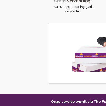
Gratis
verzending*
* v.a. 30,- uw bestelling gratis
verzonden
Onze service wordt via The 