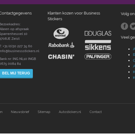
Contactgegevens
Klanten kozen voor Business
Volg on
Stickers
Bezoekadres:
Alleen op afspraak
Sparrenheuvel 10
Veel g
3708JE Zeist
T: +31 (0)30 227 35 60
A
info@businessstickers.nl
R
Bank nr: ING NL10 INGB
G
0675 0084 84
A
K
BEL MIJ TERUG
K
en
Nieuwsbrief
Sitemap
Autostickers.nl
Contact