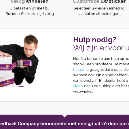
Veilig
winkelen
Customize
uw sticker
U betaalt en winkelt bij
Selecteer uw eigen afmeting,
BusinessStickers altijd veilig
aantal en afbeeldingen
Hulp nodig?
Wij zijn er voor u
Heeft u behoefte aan hulp bij he
shop? Geen probleem. De medew
helpen
u graag zodat u de juiste
wensen ook zijn op het gebied va
van dienst zijn. En daarbij kunt u
video
ziet u een uitleg over het
webwinkel.
Feedback Company beoordeeld met een
9,1 uit 10
door onze