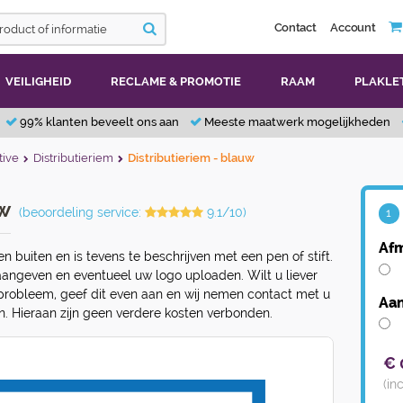
Contact
Account
VEILIGHEID
RECLAME & PROMOTIE
RAAM
PLAKLE
99% klanten beveelt ons aan
Meeste maatwerk mogelijkheden
ive
Distributieriem
Distributieriem - blauw
uw
(beoordeling service:
9.1/10)
1
Afm
en buiten en is tevens te beschrijven met een pen of stift.
aangeven en eventueel uw logo uploaden. Wilt u liever
probleem, geef dit even aan en wij nemen contact met u
Aan
. Hieraan zijn geen verdere kosten verbonden.
€
(in