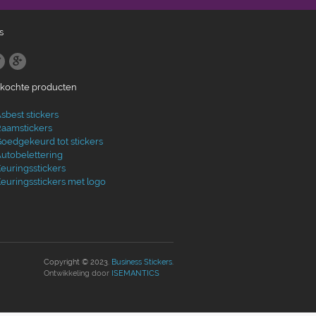
s
ekochte producten
sbest stickers
aamstickers
oedgekeurd tot stickers
utobelettering
euringsstickers
euringsstickers met logo
Copyright © 2023.
Business Stickers
.
Ontwikkeling door
ISEMANTICS