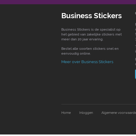
Business Stickers
Business Stickers is de specialist op
het gebied van zakelijke stickers met
meer dan 20 jaar ervaring.
Bestel alle soorten stickers snel en
eenvoudig online.
Meer over Business Stickers
Home
Inloggen
Algemene voorwaard